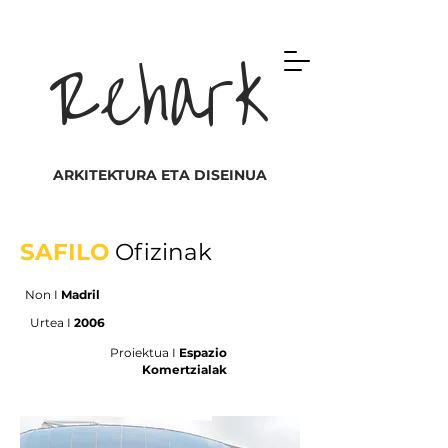
Rehark
ARKITEKTURA ETA DISEINUA
SAFILO
Ofizinak
Non I
Madril
Urtea I
2006
Proiektua I
Espazio
Komertzialak