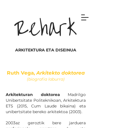
Rehark
ARKITEKTURA ETA DISEINUA
Ruth Vega,
Arkitekto doktorea
(biografia laburra)
Arkitekturan doktorea
Madrilgo
Unibertsitate Politeknikoan, Arkitektura
ETS (2015, Cum Laude bikaina) eta
unibertsitate bereko arkitektoa (2003).
2003az geroztik bere jarduera