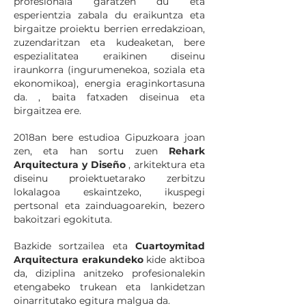
profesionala garatzen du eta
esperientzia zabala du eraikuntza eta
birgaitze proiektu berrien erredakzioan,
zuzendaritzan eta kudeaketan, bere
espezialitatea eraikinen diseinu
iraunkorra (ingurumenekoa, soziala eta
ekonomikoa), energia eraginkortasuna
da. , baita fatxaden diseinua eta
birgaitzea ere.
2018an bere estudioa Gipuzkoara joan
zen, eta han sortu zuen
Rehark
Arquitectura y Diseño
, arkitektura eta
diseinu proiektuetarako zerbitzu
lokalagoa eskaintzeko, ikuspegi
pertsonal eta zainduagoarekin, bezero
bakoitzari egokituta.
Bazkide sortzailea eta
Cuartoymitad
Arquitectura erakundeko
kide aktiboa
da, diziplina anitzeko profesionalekin
etengabeko trukean eta lankidetzan
oinarritutako egitura malgua da.